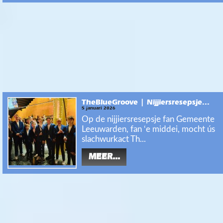
TheBlueGroove | Nijjiersresepsje...
5 januari 2026
Op de nijjiersresepsje fan Gemeente
Leeuwarden, fan ‘e middei, mocht ús
slachwurkact Th...
MEER...