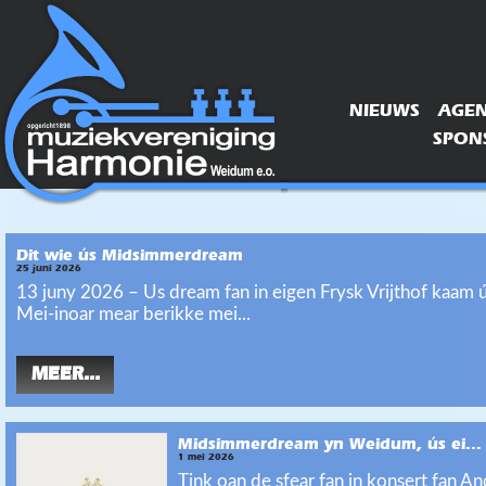
NIEUWS
AGE
SPONS
Dit wie ús Midsimmerdream
25 juni 2026
13 juny 2026 – Us dream fan in eigen Frysk Vrijthof kaam ú
Mei-inoar mear berikke mei...
MEER...
Midsimmerdream yn Weidum, ús ei...
1 mei 2026
Tink oan de sfear fan in konsert fan A