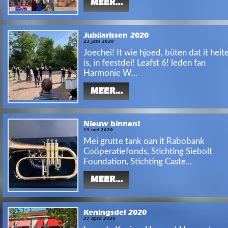
MEER...
Jubilarissen 2020
23 juni 2020
Joechei! It wie hjoed, bûten dat it heit
is, in feestdei! Leafst 6! leden fan
Harmonie W...
MEER...
Nieuw binnen!
19 mei 2020
Mei grutte tank oan it Rabobank
Coöperatiefonds, Stichting Siebolt
Foundation, Stichting Caste...
MEER...
Keningsdei 2020
27 april 2020