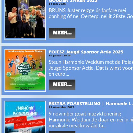
GOUDEN SPIKER 2025
11 mei 2025
BRÛNS Juster reizge ús fanfare mei
oanhing ôf nei Oerterp, nei it 28ste Go
MEER...
POIESZ Jeugd Sponsor Actie 2025
19 januari 2025
Steun Harmonie Weidum met de Poie
Jeugd Sponsor Actie. Dat is winst voor
en euro'...
MEER...
EKSTRA FOARSTELLING | Harmonie i..
29 november 2024
9 novimber goait muzykferiening
Harmonie Weidum de doarren nei in ni
muzikale mearkewrâld fa...