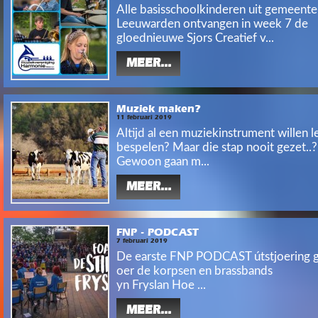
Alle basisschoolkinderen uit gemeente
Leeuwarden ontvangen in week 7 de
gloednieuwe Sjors Creatief v...
MEER...
Muziek maken?
11 februari 2019
Altijd al een muziekinstrument willen l
bespelen? Maar die stap nooit gezet..?
Gewoon gaan m...
MEER...
FNP - PODCAST
7 februari 2019
De earste FNP PODCAST útstjoering g
oer de korpsen en brassbands
yn Fryslan Hoe ...
MEER...