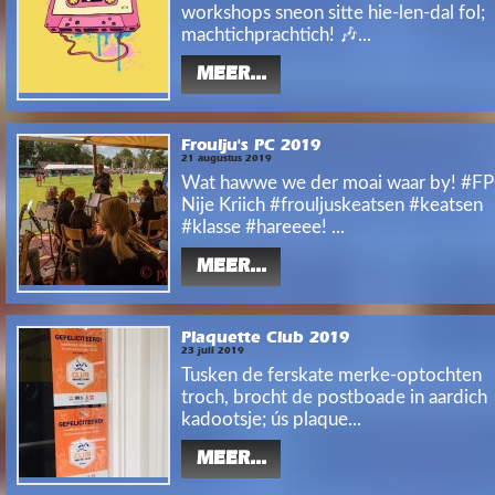
workshops sneon sitte hie-len-dal fol;
machtichprachtich! 🎶...
MEER...
Froulju's PC 2019
21 augustus 2019
Wat hawwe we der moai waar by! #F
Nije Kriich #frouljuskeatsen #keatsen
#klasse #hareeee! ...
MEER...
Plaquette Club 2019
23 juli 2019
Tusken de ferskate merke-optochten
troch, brocht de postboade in aardich
kadootsje; ús plaque...
MEER...