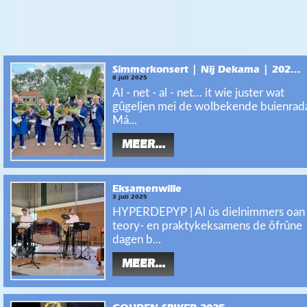
Simmerkonsert | Nij Dekama | 202...
8 juli 2025
Al - net - al - net… it wie juster wat
gûgeljen mei de wolbekende buienrada
Má...
MEER...
Eksamenwille
3 juli 2025
HYPERDEPYP | Al ús dielnimmers oan
teory- en praktykeksamens de ôfrûne
dagen b...
MEER...