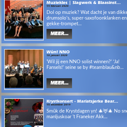
Muziekles | Slagwerk & Blaasinst...
14 februari 2020
Dol op muziek? Wat dacht je van dikk
drumsolo’s, super-saxofoonklanken en
gekke-trompet...
MEER...
Wûn! NNO
18 januari 2020
'Wil jij een NNO solist winnen?’ ‘Ja!
Fansels!’ seine se by #teamblau&nb...
MEER...
Krystkonsert - Mariatsjerke Bear...
15 december 2019
Smûk de Krystdagen yn! 🎄🦌🎄 No sne
manljuskoar 't Franeker Akk...