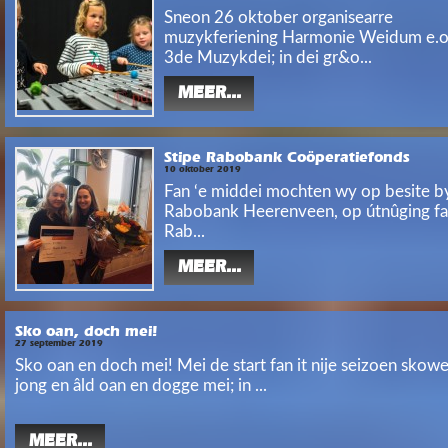
Sneon 26 oktober organisearre
muzykferiening Harmonie Weidum e.o.
3de Muzykdei; in dei gr&o...
MEER...
Stipe Rabobank Coöperatiefonds
10 oktober 2019
Fan ‘e middei mochten wy op besite b
Rabobank Heerenveen, op útnûging fan
Rab...
MEER...
Sko oan, doch mei!
27 september 2019
Sko oan en doch mei! Mei de start fan it nije seizoen skow
jong en âld oan en dogge mei; in ...
MEER...