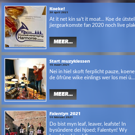
Koeke!
30 april 2021
At it net kin sa’t it moat... Koe de útste
jiergearkomste fan 2020 noch live plak.
MEER...
Start muzyklessen
15 maart 2021
Nei in hiel skoft ferplicht pauze, koen
de ôfrûne wike einlings wer los mei ú...
MEER...
Falentyn 2021
14 februari 2021
Do bist myn leaf, leaver, leafste! In
bysûndere dei hjoed; Falentyn! Wy