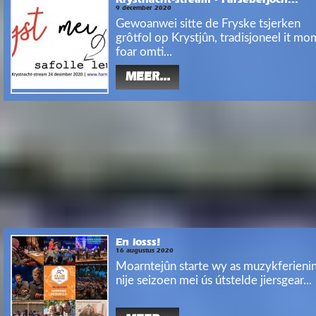
Krystnacht-stream - Parseberjoch...
9 december 2020
Gewoanwei sitte de Fryske tsjerken
grôtfol op Krystjûn, tradisjoneel it mo
foar omti...
MEER...
En losss!
16 augustus 2020
Moarntejûn starte wy as muzykferienin
nije seizoen mei ús útstelde jiersgear...