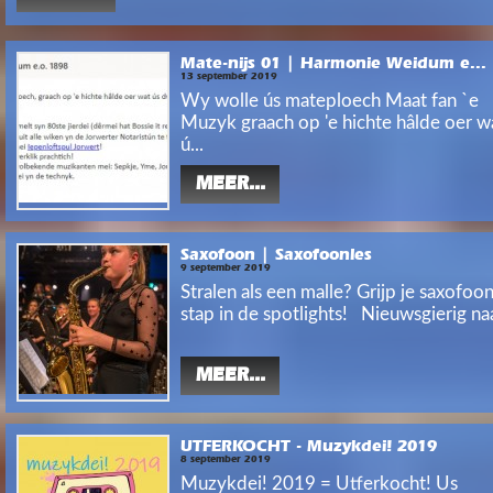
Mate-nijs 01 | Harmonie Weidum e...
13 september 2019
Wy wolle ús mateploech Maat fan `e
Muzyk graach op 'e hichte hâlde oer w
ú...
MEER...
Saxofoon | Saxofoonles
9 september 2019
Stralen als een malle? Grijp je saxofoo
stap in de spotlights! Nieuwsgierig naa
MEER...
UTFERKOCHT - Muzykdei! 2019
8 september 2019
Muzykdei! 2019 = Utferkocht! Us