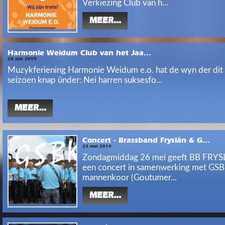
Verkiezing Club van h...
MEER...
Harmonie Weidum Club van het Jaa...
28 mei 2019
Muzykferiening Harmonie Weidum e.o. hat de wyn der dit
seizoen knap ûnder: Nei harren suksesfo...
MEER...
Concert - Brassband Fryslân & G...
23 mei 2019
Zondagmiddag 26 mei geeft BB FRY
een concert in samenwerking met GS
mannenkoor (Goutumer...
MEER...