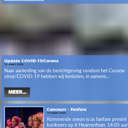
Update COVID-19/Corona
15 maart 2020
Naar aanleiding van de berichtgeving rondom het Corona
virus/COVID-19 hebben wij besloten, in samens...
MEER...
Concours - Fanfare
10 maart 2020
Kommende sneon is ús fanfare presint 
konkoers op it Hearrenfean. 14:05 uur