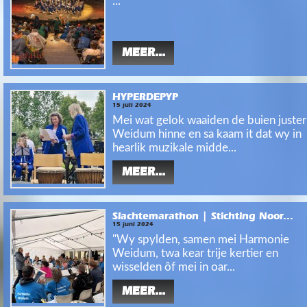
...
MEER...
HYPERDEPYP
15 juli 2024
Mei wat gelok waaiden de buien juste
Weidum hinne en sa kaam it dat wy in
hearlik muzikale midde...
MEER...
Slachtemarathon | Stichting Noor...
15 juni 2024
"Wy spylden, samen mei Harmonie
Weidum, twa kear trije kertier en
wisselden ôf mei in oar...
MEER...