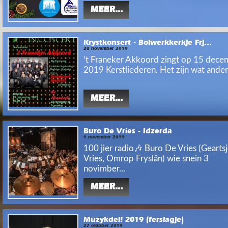
MEER...
Krystkonsert - Bolwerkkerkje Frj...
28 november 2019
’t Franeker Akkoord zingt op 15 dece
2019 Kerstliederen. Het zijn wat ander.
MEER...
Buro De Vries - Idzerda
4 november 2019
100 jier radio🎶 Buro De Vries (Gearts
Vries, Omrop Fryslân) wie snein 3
novimber...
MEER...
Muzykdei! 2019 (ferslagje)
27 oktober 2019