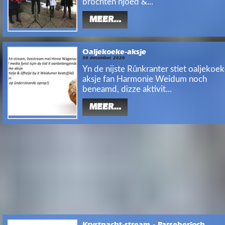
brochten hjoed &...
MEER...
Oaljekoeke-aksje
30 december 2020
Yn de nijste Rûnkranter stiet oaljekoek
aksje fan Harmonie Weidum noch
beneamd, dizze aktivit...
MEER...