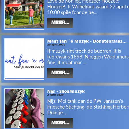
Leve de Koning, Hoezee! Hoezee!
Hoezee! It Wilhelmus waard 27 april
10:00 spile foar de be...
MEER...
Maat fan `e Muzyk - Donateursaks...
20 april 2020
It muzyk rint troch de buorren It is
febrewaris 1898. Njoggen Weidumers
fine, it moat mar ...
MEER...
Nijs - Skoalmuzyk
2 april 2020
Nijs! Mei tank oan de P.W. Janssen’s
Friesche Stichting, de Stichting Herber
Duintje...
MEER...