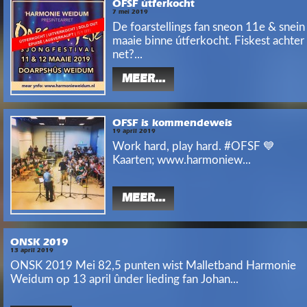
OFSF útferkocht
7 mei 2019
De foarstellings fan sneon 11e & snei
maaie binne útferkocht. Fiskest achter 
net?...
MEER...
OFSF is kommendeweis
19 april 2019
Work hard, play hard.‬ ‪#OFSF 💙‬
‪Kaarten; www.harmoniew...
MEER...
ONSK 2019
13 april 2019
ONSK 2019 Mei 82,5 punten wist Malletband Harmonie
Weidum op 13 april ûnder lieding fan Johan...