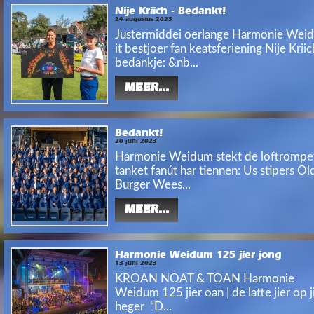
Nije Kriich - Bedankt!
24 augustus 2023
Justermiddei oerlange Harmonie Wei
it bestjoer fan keatsferiening Nije Kriic
bedankje: &nb...
MEER...
Bedankt!
20 juni 2023
Harmonie Weidum stekt de loftrompe
tanket fanút har tiennen: Us stipers Ol
Burger Wees...
MEER...
Harmonie Weidum 125 jier jong
13 juni 2023
KROAN NOAT & TOAN Harmonie
Weidum 125 jier oan | de latte jier op j
heger “D...