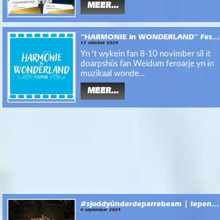
MEER...
“HARMONIE in WONDERLAND” Fes...
17 oktober 2024
Yn ‘t wykein fan 8-10 novimber sil it
doarpshûs fan Weidum feroarje yn in
muzikaal wonde...
MEER...
#sjoddyûnderdeparrebeam | Iepen...
6 september 2024