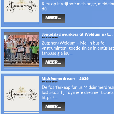
Rieu op it Vrijthof: meisjonge, meidein
dû...
MEER...
Jeugdslachwurkers út Weidum pak...
19 april 2026
Zutphen/Weidum – Mei in bus fol
ynstruminten, goede sin en in entûsjas
fanbase gie jeu...
MEER...
Midsimmerdream | 2026
10 april 2026
De foarferkeap fan ús Midsimmerdrea
los! Skoar hjir dyn iere dreamer tickets
https:/...
MEER...