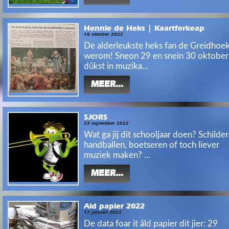
Hennie de Heks | Kaartferkeap
18 oktober 2022
De alderleukste heks fan de Greidhoek
werom! Sneon 29 en snein 30 oktober
dûkst in muzika...
MEER...
SJORS
23 september 2022
Wat ga jij dit schooljaar doen? Schilder
handballen, boetseren of toch liever
muziek maken? ...
MEER...
Ald papier 2022
17 januari 2022
De data foar it âld papier dit jier: 29