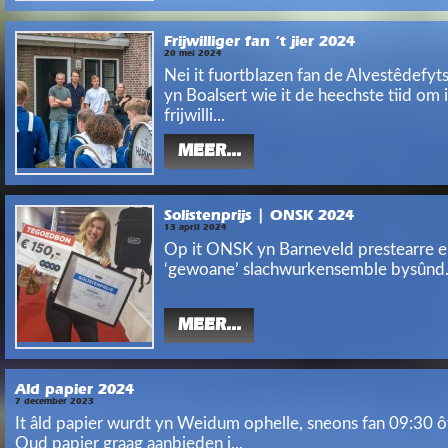
Frijwilliger fan ’t jier 2024
20 mei 2024
Nei it fuortblazen fan de Alvestêdefyt
yn Boalsert wie it de heechste tiid om 
frijwilli...
MEER...
Solistenprijs | ONSK 2024
13 april 2024
Op it ONSK yn Barneveld prestearre e
‘gewoane’ slachwurkensemble bysûnd.
MEER...
Ald papier 2024
7 december 2023
It âld papier wurdt yn Weidum ophelle, sneons fan 09:30 ô
Oud papier graag aanbieden i...