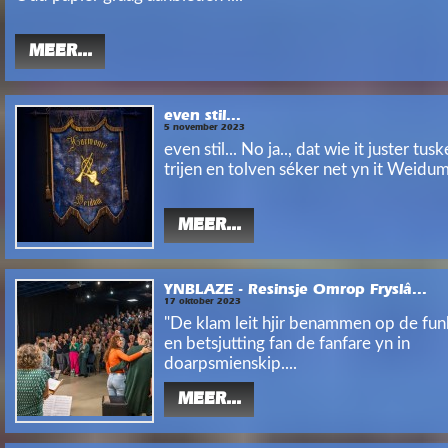
MEER...
even stil...
5 november 2023
even stil... No ja.., dat wie it juster tus
trijen en tolven séker net yn it Weidume
MEER...
YNBLAZE - Resinsje Omrop Fryslâ...
17 oktober 2023
"De klam leit hjir benammen op de fun
en betsjutting fan de fanfare yn in
doarpsmienskip....
MEER...