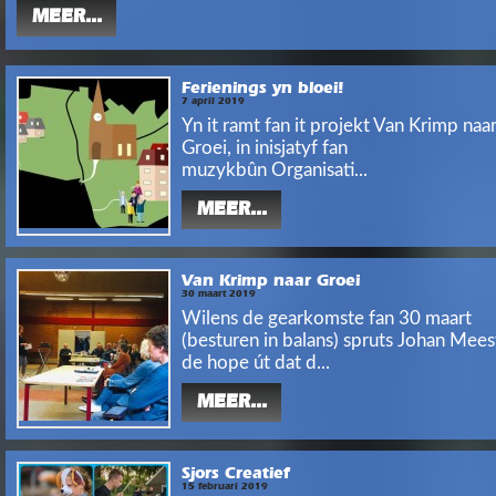
MEER...
Ferienings yn bloei!
7 april 2019
Yn it ramt fan it projekt Van Krimp naa
Groei, in inisjatyf fan
muzykbûn Organisati...
MEER...
Van Krimp naar Groei
30 maart 2019
Wilens de gearkomste fan 30 maart
(besturen in balans) spruts Johan Mees
de hope út dat d...
MEER...
Sjors Creatief
15 februari 2019