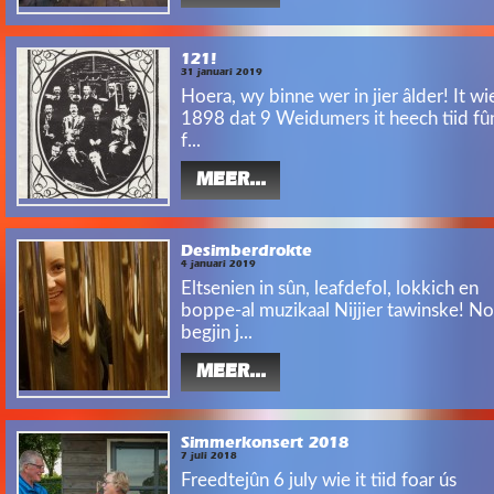
121!
31 januari 2019
Hoera, wy binne wer in jier âlder! It wi
1898 dat 9 Weidumers it heech tiid fû
f...
MEER...
Desimberdrokte
4 januari 2019
Eltsenien in sûn, leafdefol, lokkich en
boppe-al muzikaal Nijjier tawinske! No
begjin j...
MEER...
Simmerkonsert 2018
7 juli 2018
Freedtejûn 6 july wie it tiid foar ús