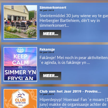
Simmerkonsert
30 juni 2019
Sneintemiddei 30 juny wiene wy te ga
Herbergier Bartlehiem, dêr't wy in
simmerkonsert...
MEER...
Fakansje
26 juni 2019
Fakânsje! Mei noch in pear aktiviteite
`e aginda, is ús fakânsje yn ...
MEER...
Club van het Jaar 2019 - Provins...
11 juni 2019
Hiperdepyp! Hoeraaa! Fan `e moarn (
juny) makke de organisaasje achter de