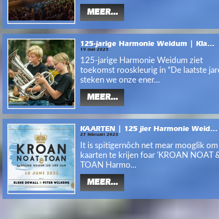
MEER...
125-jarige Harmonie Weidum | Kla...
19 mei 2023
125-jarige Harmonie Weidum ziet
toekomst rooskleurig in “De laatste ja
steken we onze ener...
MEER...
KAARTEN | 125 jier Harmonie Weid...
27 februari 2023
It is spitigernôch net mear mooglik om
kaarten te krijen foar 'KROAN NOAT 
TOAN Harmo...
MEER...