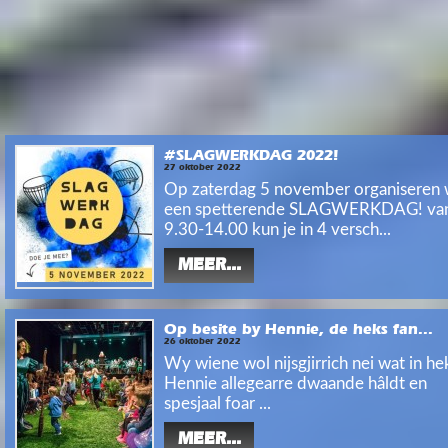
#SLAGWERKDAG 2022!
27 oktober 2022
Op zaterdag 5 november organiseren
een spetterende SLAGWERKDAG! va
9.30-14.00 kun je in 4 versch...
MEER...
Op besite by Hennie, de heks fan...
26 oktober 2022
Wy wiene wol nijsgjirrich nei wat in he
Hennie allegearre dwaande hâldt en
spesjaal foar ...
MEER...