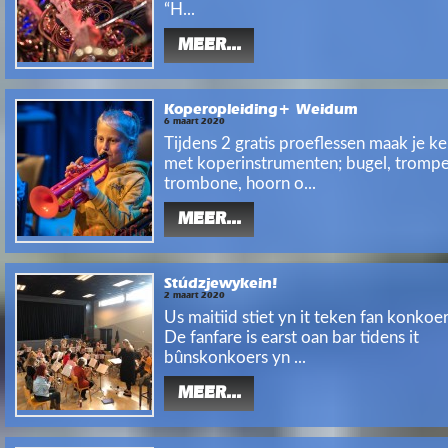
“H...
MEER...
Koperopleiding+ Weidum
6 maart 2020
Tijdens 2 gratis proeflessen maak je ke
met koperinstrumenten; bugel, trompe
trombone, hoorn o...
MEER...
Stúdzjewykein!
2 maart 2020
Us maitiid stiet yn it teken fan konkoe
De fanfare is earst oan bar tidens it
bûnskonkoers yn ...
MEER...